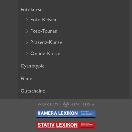
h
e
Fotokurse
e
i
Foto-Reisen
r
s
P
i
Foto-Touren
r
s
Präsenz-Kurse
e
t
i
:
Online-Kurse
s
2
w
5
Cyanotypie
a
,
Filme
r
2
:
0
Gutscheine
2
8
€
,
.
0
0