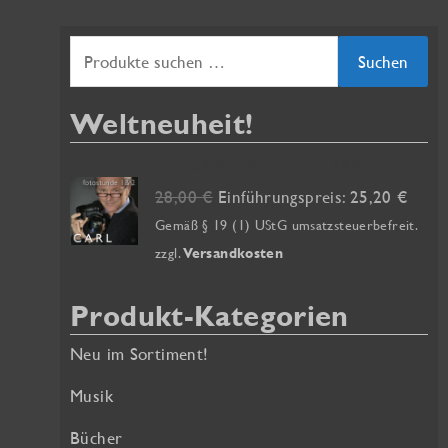
S
Suchen
u
Weltneuheit!
c
h
Doppel-CD fotostunde 1&2
e
U
A
28,00
€
Einführungspreis:
25,20
€
r
k
n
Gemäß § 19 (1) UStG umsatzsteuerbefreit.
s
t
zzgl.
Versandkosten
n
p
u
a
r
e
Produkt-Kategorien
ü
l
c
n
l
Neu im Sortiment!
h
g
e
:
l
r
Musik
i
P
Bücher
c
r