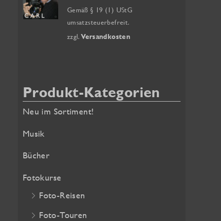
a
k
s
Gemäß § 19 (1) UStG
t
p
umsatzsteuerbefreit.
c
u
r
zzgl.
Versandkosten
h
e
ü
:
l
n
l
g
e
l
Produkt-Kategorien
r
i
Neu im Sortiment!
P
c
r
h
Musik
e
e
i
r
Bücher
s
P
Fotokurse
i
r
s
e
Foto-Reisen
t
i
Foto-Touren
:
s