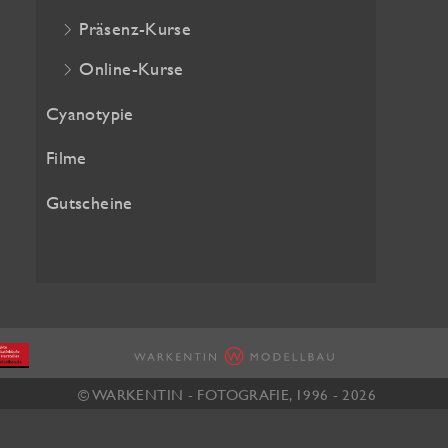
2
w
Präsenz-Kurse
5
a
Online-Kurse
,
r
2
:
Cyanotypie
0
2
Filme
8
€
,
Gutscheine
.
0
0
€
© WARKENTIN - FOTOGRAFIE, 1996 - 2026