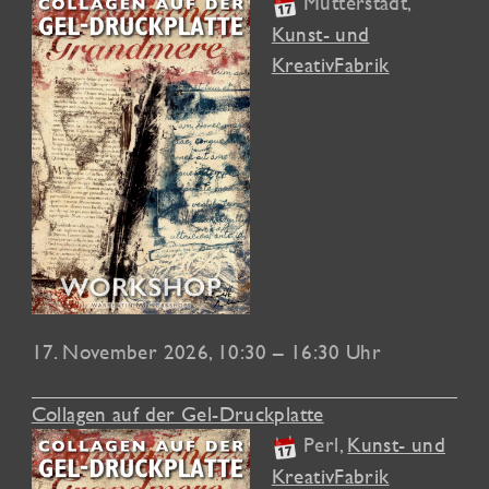
Mutterstadt
,
Kunst- und
KreativFabrik
17. November 2026
, 10:30 – 16:30 Uhr
Collagen auf der Gel-Druckplatte
Perl
,
Kunst- und
KreativFabrik