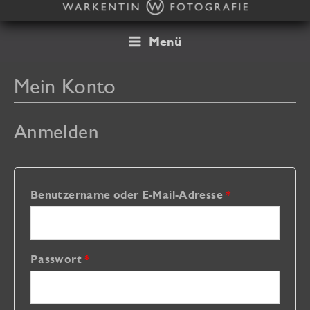
Zum
Inhalt
springen
Menü
Mein Konto
Anmelden
Erforderlich
Benutzername oder E-Mail-Adresse
*
Erforderlich
Passwort
*