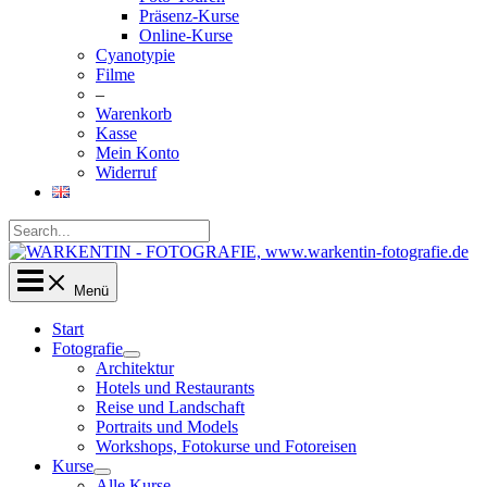
Präsenz-Kurse
Online-Kurse
Cyanotypie
Filme
–
Warenkorb
Kasse
Mein Konto
Widerruf
Suchen
nach:
Suchen
Menü
Start
Fotografie
Architektur
Hotels und Restaurants
Reise und Landschaft
Portraits und Models
Workshops, Fotokurse und Fotoreisen
Kurse
Alle Kurse