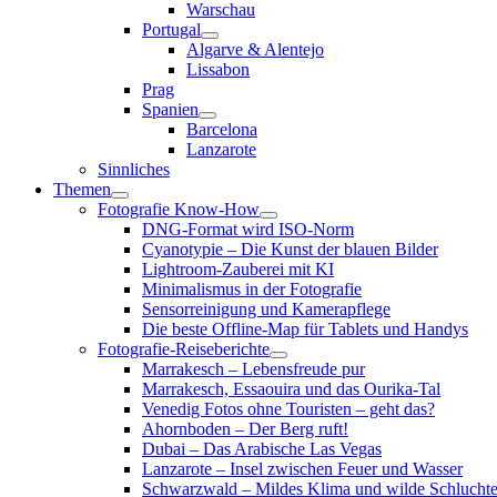
Warschau
Portugal
Algarve & Alentejo
Lissabon
Prag
Spanien
Barcelona
Lanzarote
Sinnliches
Themen
Fotografie Know-How
DNG-Format wird ISO-Norm
Cyanotypie – Die Kunst der blauen Bilder
Lightroom-Zauberei mit KI
Minimalismus in der Fotografie
Sensorreinigung und Kamerapflege
Die beste Offline-Map für Tablets und Handys
Fotografie-Reiseberichte
Marrakesch – Lebensfreude pur
Marrakesch, Essaouira und das Ourika-Tal
Venedig Fotos ohne Touristen – geht das?
Ahornboden – Der Berg ruft!
Dubai – Das Arabische Las Vegas
Lanzarote – Insel zwischen Feuer und Wasser
Schwarzwald – Mildes Klima und wilde Schlucht