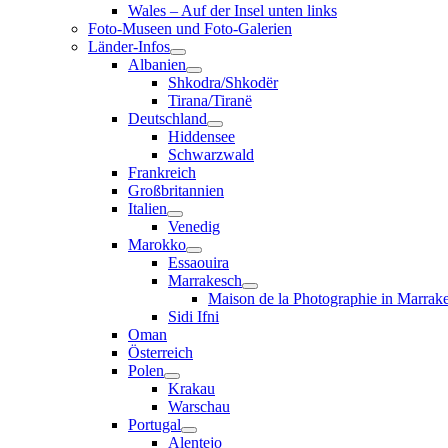
Wales – Auf der Insel unten links
Foto-Museen und Foto-Galerien
Länder-Infos
Albanien
Shkodra/Shkodër
Tirana/Tiranë
Deutschland
Hiddensee
Schwarzwald
Frankreich
Großbritannien
Italien
Venedig
Marokko
Essaouira
Marrakesch
Maison de la Photographie in Marrak
Sidi Ifni
Oman
Österreich
Polen
Krakau
Warschau
Portugal
Alentejo