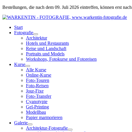
Zum
Bestellungen, die nach dem 09. Juli 2026 eintreffen, können erst nac
Inhalt
springen
Start
Fotografie
Architektur
Hotels und Restaurants
Reise und Landschaft
Portraits und Models
Workshops, Fotokurse und Fotoreisen
Kurse
Alle Kurse
Online-Kurse
Foto-Touren
Foto-Reisen
Jour-Fixe
Foto-Transfer
Cyanotypie
Gel-Printing
Modellbau
Papier marmorieren
Galerie
Architektur-Fotografie