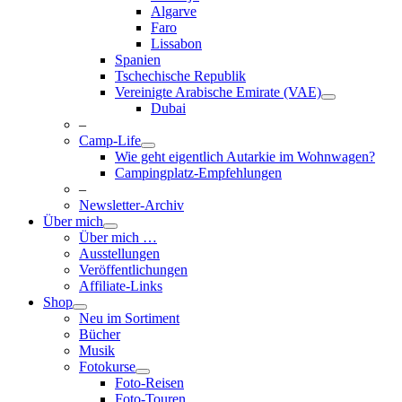
Algarve
Faro
Lissabon
Spanien
Tschechische Republik
Vereinigte Arabische Emirate (VAE)
Dubai
–
Camp-Life
Wie geht eigentlich Autarkie im Wohnwagen?
Campingplatz-Empfehlungen
–
Newsletter-Archiv
Über mich
Über mich …
Ausstellungen
Veröffentlichungen
Affiliate-Links
Shop
Neu im Sortiment
Bücher
Musik
Fotokurse
Foto-Reisen
Foto-Touren