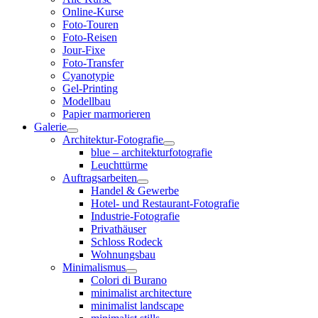
Online-Kurse
Foto-Touren
Foto-Reisen
Jour-Fixe
Foto-Transfer
Cyanotypie
Gel-Printing
Modellbau
Papier marmorieren
Galerie
Architektur-Fotografie
blue – architekturfotografie
Leuchttürme
Auftragsarbeiten
Handel & Gewerbe
Hotel- und Restaurant-Fotografie
Industrie-Fotografie
Privathäuser
Schloss Rodeck
Wohnungsbau
Minimalismus
Colori di Burano
minimalist architecture
minimalist landscape