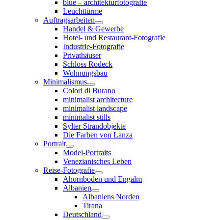
blue – architekturfotografie
Leuchttürme
Auftragsarbeiten
Handel & Gewerbe
Hotel- und Restaurant-Fotografie
Industrie-Fotografie
Privathäuser
Schloss Rodeck
Wohnungsbau
Minimalismus
Colori di Burano
minimalist architecture
minimalist landscape
minimalist stills
Sylter Strandobjekte
Die Farben von Lanza
Portrait
Model-Portraits
Venezianisches Leben
Reise-Fotografie
Ahornboden und Engalm
Albanien
Albaniens Norden
Tirana
Deutschland