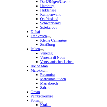
Darß/Rügen/Usedom
Hamburg
Hiddensee
Kampenwand
Ostfriesland
Schwarzwald
Spiekeroog
Dubai
Frankreich
Kleine Camargue
Straßburg
Italien
Venedig
Venezia di Notte
Venezianisches Leben
Isle of Man
Marokko
Essaouira
Marokkos Süden
Marrakesch
Sahara
Oman
Pembrokeshire
Polen
Krakau