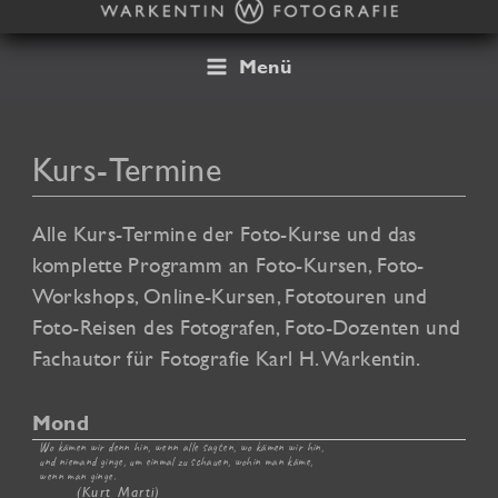
Zum
Inhalt
springen
Menü
Kurs-Termine
Alle Kurs-Termine der Foto-Kurse und das
komplette Programm an Foto-Kursen, Foto-
Workshops, Online-Kursen, Fototouren und
Foto-Reisen des Fotografen, Foto-Dozenten und
Fachautor für Fotografie Karl H. Warkentin.
Mond
Wo kämen wir denn hin, wenn alle sagten, wo kämen wir hin,
und niemand ginge, um einmal zu schauen, wohin man käme,
wenn man ginge.
(Kurt Marti)