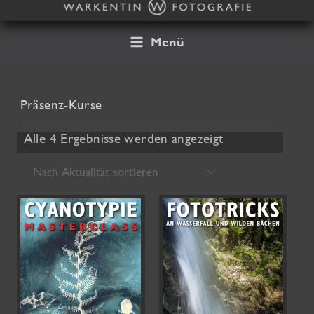
Zum
Inhalt
springen
Menü
Präsenz-Kurse
Nach
Alle 4 Ergebnisse werden angezeigt
Aktualität
sortiert