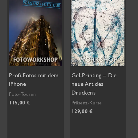
können
Die
auf
Optionen
der
können
Produktseite
auf
gewählt
der
werden
Produktseite
gewählt
werden
Profi-Fotos mit dem
Gel-Printing – Die
iPhone
neue Art des
Druckens
Foto-Touren
115,00
€
Präsenz-Kurse
129,00
€
Dieses
Produkt
Dieses
weist
Produkt