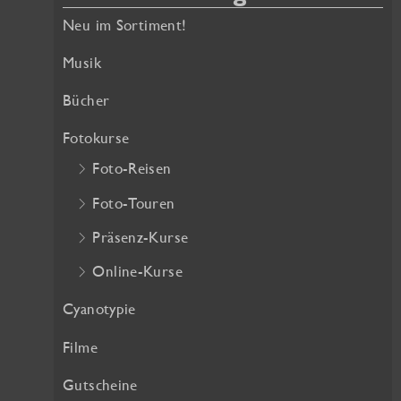
n
l
Neu im Sortiment!
h
g
e
:
l
r
Musik
i
P
Bücher
c
r
h
e
Fotokurse
e
i
Foto-Reisen
r
s
P
i
Foto-Touren
r
s
Präsenz-Kurse
e
t
i
:
Online-Kurse
s
2
w
5
Cyanotypie
a
,
Filme
r
2
:
0
Gutscheine
2