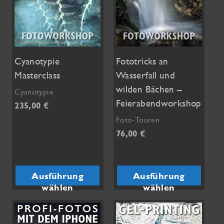
Cyanotypie
Fototricks an
Masterclass
Wasserfall und
wilden Bächen –
Cyanotypie
Feierabendworkshop
235,00
€
Foto-Touren
Dieses
76,00
€
Produkt
weist
Dieses
mehrere
Produkt
Ausführung
Ausführung
Varianten
weist
wählen
wählen
auf.
mehrere
Die
Varianten
Optionen
auf.