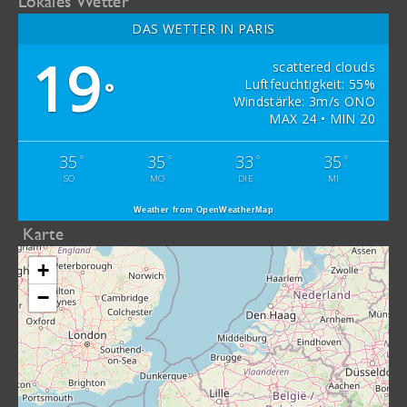
Lokales Wetter
DAS WETTER IN PARIS
19
scattered clouds
Luftfeuchtigkeit: 55%
°
Windstärke: 3m/s ONO
MAX 24 • MIN 20
35
35
33
35
°
°
°
°
SO
MO
DIE
MI
Weather from OpenWeatherMap
Karte
+
−