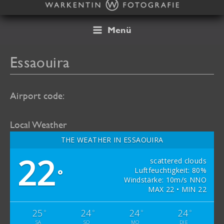
Zum
Inhalt
springen
Menü
Essaouira
Airport code:
Local Weather
THE WEATHER IN ESSAOUIRA
22
scattered clouds
Luftfeuchtigkeit: 80%
°
Windstärke: 10m/s NNO
MAX 22 • MIN 22
25
24
24
24
°
°
°
°
SA
SO
MO
DIE