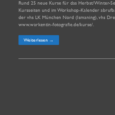
Rund 25 neue Kurse für das Herbst/Winter-Sem
Kursseiten und im Workshop-Kalender abrufbar
der vhs LK München Nord (Ismaning), vhs Dresd
www.warkentin-fotografie.de/kurse/.
Das
Weiterlesen →
Kursprogramm
für
den
Herbst
ist
online!