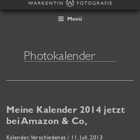
Zum
Inhalt
springen
Menü
Photokalender
Meine Kalender 2014 jetzt
bei Amazon & Co,
Kalender
,
Verschiedenes
/
11. Juli. 2013