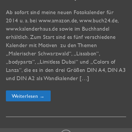
Ab sofort sind meine neuen Fotokalender für
2014 u. a. bei www.amazon.de, www.buch24.de,
www.kalenderhaus.de sowie im Buchhandel
erhältlich. Zum Start sind es fünf verschiedene
Kalender mit Motiven zu den Themen
„Malerischer Schwarzwald“, „Lissabon“,
„bodyparts“, „Limitless Dubai“ und „Colors of
Lanza“, die es in den drei Größen DIN A4, DIN A3
und DIN A2 als Wandkalender […]
Meine
Weiterlesen →
Kalender
2014
jetzt
bei
Amazon
&
Co,