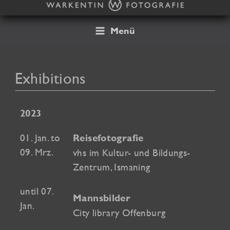
Skip
to
content
Menü
Exhibitions
2023
01. Jan. to
Reisefotografie
09. Mrz.
vhs im Kultur- und Bildungs-
Zentrum, Ismaning
until 07.
Mannsbilder
Jan.
City library Offenburg