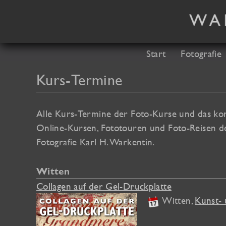
Zum
Inhalt
springen
Start
Fotografie
Kurs-Termine
Alle Kurs-Termine der Foto-Kurse und das k
Online-Kursen, Fototouren und Foto-Reisen d
Fotografie Karl H. Warkentin.
Witten
Collagen auf der Gel-Druckplatte
Witten
,
Kunst- 