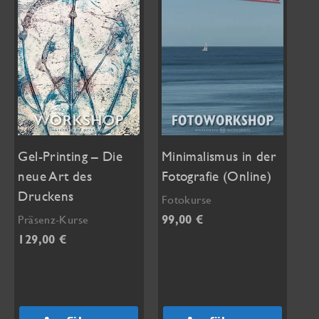
Gel-Printing – Die
Minimalismus in der
neue Art des
Fotografie (Online)
Druckens
Fotokurse
99,00
€
Präsenz-Kurse
129,00
€
Dieses
Dieses
Produkt
Produkt
weist
weist
mehrere