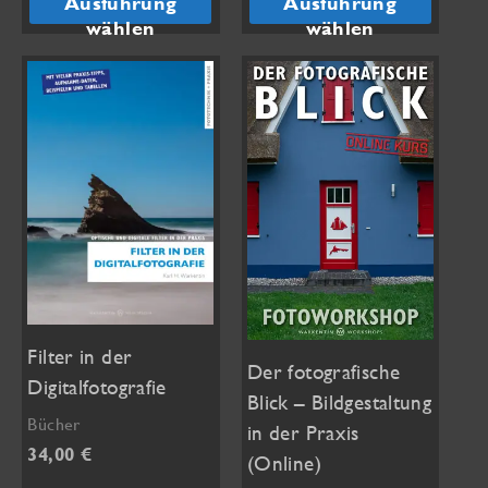
Ausführung
Ausführung
mehrere
Varianten
wählen
wählen
Varianten
auf.
auf.
Die
Die
Optionen
Optionen
können
können
auf
auf
der
der
Produktseite
Produktseite
gewählt
gewählt
werden
werden
Filter in der
Der fotografische
Digitalfotografie
Blick – Bildgestaltung
Bücher
in der Praxis
34,00
€
(Online)