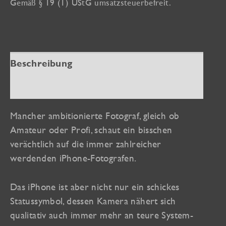
Gemäß § 19 (1) UStG umsatzsteuerbefreit.
mit
dem
iPhone
Menge
Beschreibung
Zusätzliche Informationen
Mancher ambitionierte Fotograf, gleich ob
Amateur oder Profi, schaut ein bisschen
verächtlich auf die immer zahlreicher
werdenden iPhone-Fotografen.
Das iPhone ist aber nicht nur ein schickes
Statussymbol, dessen Kamera nähert sich
qualitativ auch immer mehr an teure System-