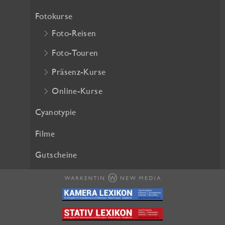
h
e
Fotokurse
e
i
Foto-Reisen
r
s
P
i
Foto-Touren
r
s
Präsenz-Kurse
e
t
i
:
Online-Kurse
s
2
w
5
Cyanotypie
a
,
Filme
r
2
:
0
Gutscheine
2
8
€
,
.
0
0