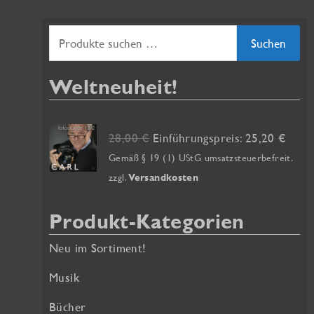
S
Suchen
u
Weltneuheit!
c
h
Doppel-CD fotostunde 1&2
e
U
A
28,00
€
Einführungspreis:
25,20
€
r
k
n
Gemäß § 19 (1) UStG umsatzsteuerbefreit.
s
t
zzgl.
Versandkosten
n
p
u
a
r
e
Produkt-Kategorien
ü
l
c
n
l
Neu im Sortiment!
h
g
e
:
l
r
Musik
i
P
Bücher
c
r