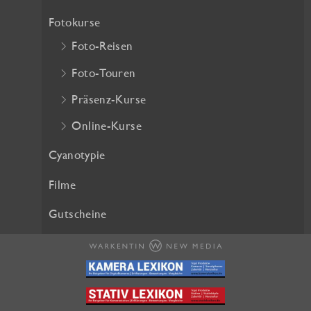
h
e
Fotokurse
e
i
Foto-Reisen
r
s
P
i
Foto-Touren
r
s
Präsenz-Kurse
e
t
i
:
Online-Kurse
s
2
w
5
Cyanotypie
a
,
Filme
r
2
:
0
Gutscheine
2
8
€
,
.
0
0