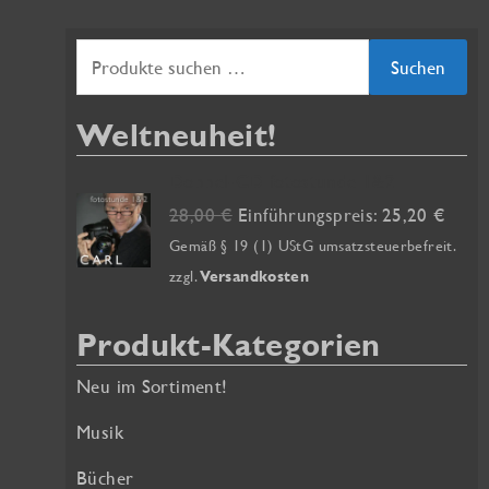
S
Suchen
u
Weltneuheit!
c
h
Doppel-CD fotostunde 1&2
e
U
A
28,00
€
Einführungspreis:
25,20
€
r
k
n
Gemäß § 19 (1) UStG umsatzsteuerbefreit.
s
t
zzgl.
Versandkosten
n
p
u
a
r
e
Produkt-Kategorien
ü
l
c
n
l
Neu im Sortiment!
h
g
e
:
l
r
Musik
i
P
Bücher
c
r