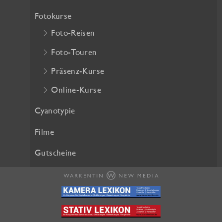
h
e
Fotokurse
e
i
Foto-Reisen
r
s
P
i
Foto-Touren
r
s
Präsenz-Kurse
e
t
i
:
Online-Kurse
s
2
w
5
Cyanotypie
a
,
Filme
r
2
:
0
Gutscheine
2
8
€
,
.
0
0