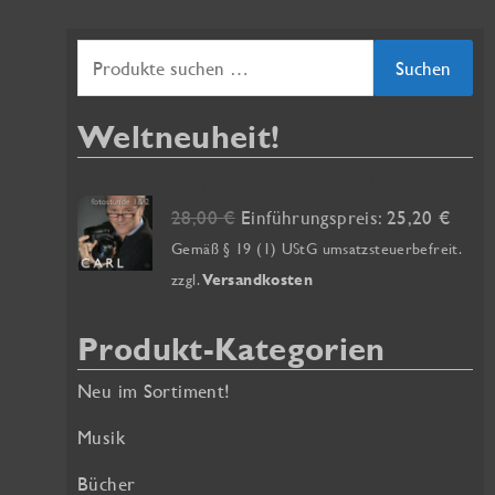
S
Suchen
u
Weltneuheit!
c
h
Doppel-CD fotostunde 1&2
e
U
A
28,00
€
Einführungspreis:
25,20
€
r
k
n
Gemäß § 19 (1) UStG umsatzsteuerbefreit.
s
t
zzgl.
Versandkosten
n
p
u
a
r
e
Produkt-Kategorien
ü
l
c
n
l
Neu im Sortiment!
h
g
e
:
l
r
Musik
i
P
Bücher
c
r