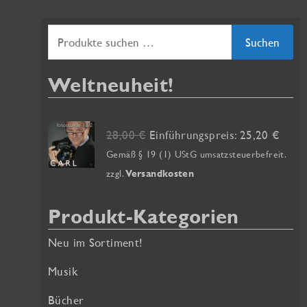
S
Suchen
u
Weltneuheit!
c
h
Doppel-CD fotostunde 1&2
e
U
A
28,00
€
Einführungspreis:
25,20
€
r
k
n
Gemäß § 19 (1) UStG umsatzsteuerbefreit.
s
t
zzgl.
Versandkosten
n
p
u
a
r
e
Produkt-Kategorien
ü
l
c
n
l
Neu im Sortiment!
h
g
e
:
l
r
Musik
i
P
Bücher
c
r