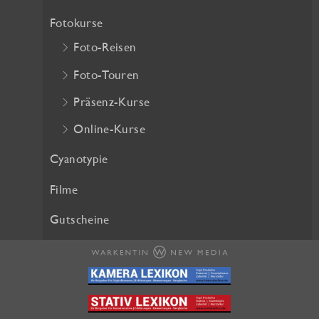
h
e
Fotokurse
e
i
Foto-Reisen
r
s
P
i
Foto-Touren
r
s
Präsenz-Kurse
e
t
i
:
Online-Kurse
s
2
w
5
Cyanotypie
a
,
Filme
r
2
:
0
Gutscheine
2
8
€
,
.
0
0