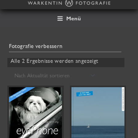
Zum
Inhalt
springen
Menü
Fotografie verbessern
Nach
Alle 2 Ergebnisse werden angezeigt
Aktualität
sortiert