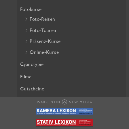
h
e
Fotokurse
e
i
Foto-Reisen
r
s
P
i
Foto-Touren
r
s
Präsenz-Kurse
e
t
i
:
Online-Kurse
s
2
w
5
Cyanotypie
a
,
Filme
r
2
:
0
Gutscheine
2
8
€
,
.
0
0