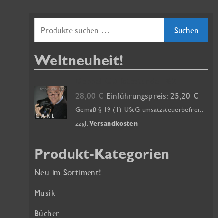
S
Suchen
u
Weltneuheit!
c
h
Doppel-CD fotostunde 1&2
e
U
A
28,00
€
Einführungspreis:
25,20
€
r
k
n
Gemäß § 19 (1) UStG umsatzsteuerbefreit.
s
t
zzgl.
Versandkosten
n
p
u
a
r
e
Produkt-Kategorien
ü
l
c
n
l
Neu im Sortiment!
h
g
e
:
l
r
Musik
i
P
Bücher
c
r