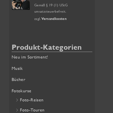
a
k
s
Gemäß § 19 (1) UStG
t
p
umsatzsteuerbefreit.
c
u
r
zzgl.
Versandkosten
h
e
ü
:
l
n
l
g
e
l
Produkt-Kategorien
r
i
Neu im Sortiment!
P
c
r
h
Musik
e
e
i
r
Bücher
s
P
Fotokurse
i
r
s
e
Foto-Reisen
t
i
Foto-Touren
:
s