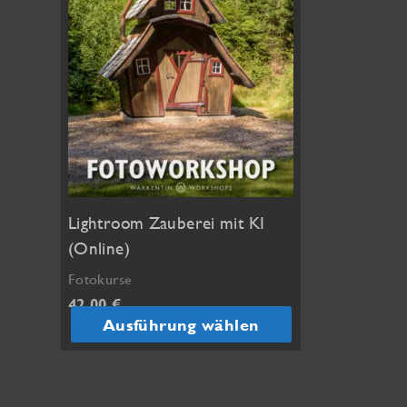
Lightroom Zauberei mit KI
(Online)
Fotokurse
42,00
€
Ausführung wählen
Dieses
Produkt
weist