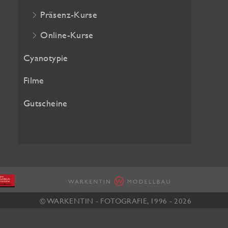
2
w
Präsenz-Kurse
5
a
Online-Kurse
,
r
2
:
Cyanotypie
0
2
Filme
8
€
,
Gutscheine
.
0
0
€
© WARKENTIN - FOTOGRAFIE, 1996 - 2026