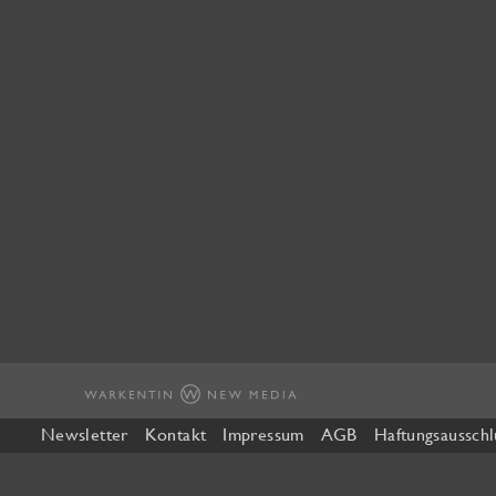
mehrere
Varianten
auf.
Die
Optionen
können
auf
der
Produktseite
gewählt
werden
Newsletter
Kontakt
Impressum
AGB
Haftungsausschl