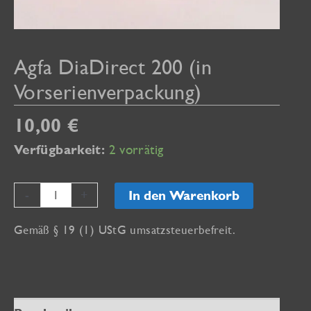
Agfa DiaDirect 200 (in
Vorserienverpackung)
10,00
€
2 vorrätig
Verfügbarkeit:
Agfa
-
+
In den Warenkorb
DiaDirect
Gemäß § 19 (1) UStG umsatzsteuerbefreit.
200
(in
Vorserienverpackung)
Menge