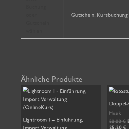
Buchung
oder
Gutschein, Kursbuchung
Gutschein
wählen:
Ähnliche Produkte
Doppel-
Musik
Lightroom I – Einführung,
28,00
€
A
Import, Verwaltung
25,20
€