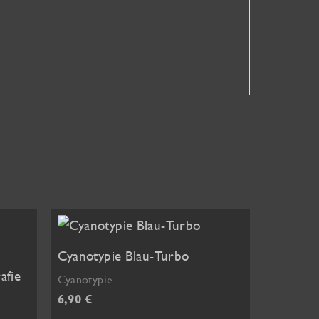
Cyanotypie Blau-Turbo
afie
Cyanotypie
6,90
€