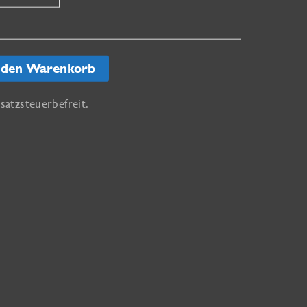
 den Warenkorb
atzsteuerbefreit.