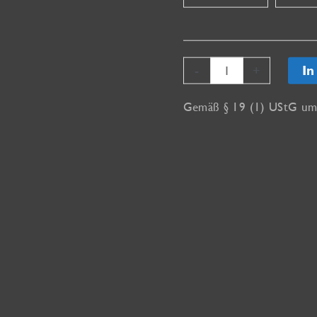
Cyanotypie
-
+
In
Masterclass
Menge
Gemäß § 19 (1) UStG ums