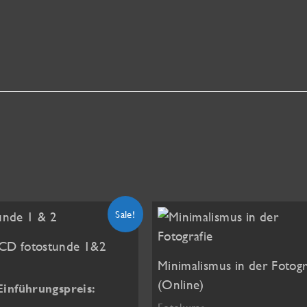
Sale!
CD fotostunde 1&2
Minimalismus in der Fotogr
(Online)
Ursprünglicher
Einführungspreis:
Preis
ktueller