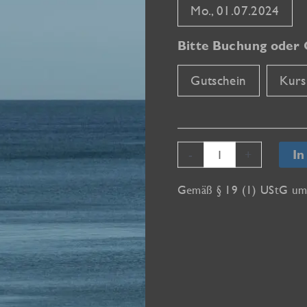
Mo., 01.07.2024
Bitte Buchung oder 
Gutschein
Kurs
Minimalismus
-
+
In
in
der
Gemäß § 19 (1) UStG ums
Fotografie
(Online)
Menge