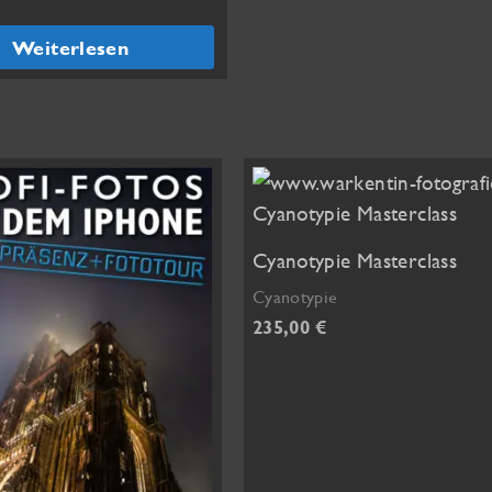
Weiterlesen
Cyanotypie Masterclass
Cyanotypie
235,00
€
Dieses
Produkt
weist
mehrere
Varianten