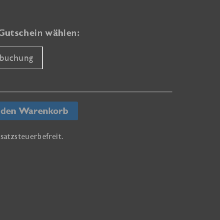
Gutschein wählen:
buchung
 den Warenkorb
atzsteuerbefreit.