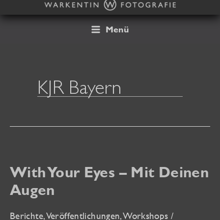
Zum
Inhalt
springen
Menü
KJR Bayern
With Your Eyes – Mit Deinen
Augen
Berichte
,
Veröffentlichungen
,
Workshops
/