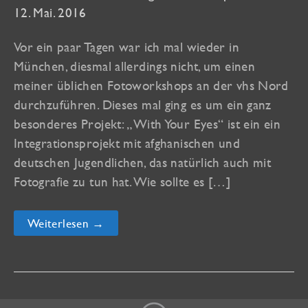
12. Mai. 2016
Vor ein paar Tagen war ich mal wieder in
München, diesmal allerdings nicht, um einen
meiner üblichen Fotoworkshops an der vhs Nord
durchzuführen. Dieses mal ging es um ein ganz
besonderes Projekt: „With Your Eyes“ ist ein ein
Integrationsprojekt mit afghanischen und
deutschen Jugendlichen, das natürlich auch mit
Fotografie zu tun hat. Wie sollte es […]
With
Weiterlesen →
Your
Eyes
–
Mit
Deinen
Augen