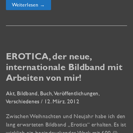
Neue
Weiterlesen →
Reise-
Galerien
online:
Lissabon
und
Prag
EROTICA, der neue,
internationale Bildband mit
Arbeiten von mir!
Akt
,
Bildband
,
Buch
,
Veröffentlichungen
,
Verschiedenes
/
12. März. 2012
Zwischen Weihnachten und Neujahr habe ich den
lang erwarteten Bildband „Erotica“ erhalten. Es ist
wirklich ein beeindruckendes Werk mit 600 (!)