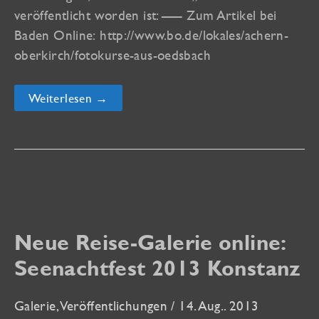
veröffentlicht worden ist: —– Zum Artikel bei
Baden Online: http://www.bo.de/lokales/achern-
oberkirch/fotokurse-aus-oedsbach
Artikel
Weiterlesen →
in
der
ARZ
vom
14.
August
2013
Neue Reise-Galerie online:
Seenachtfest 2013 Konstanz
Galerie
,
Veröffentlichungen
/
14. Aug.. 2013