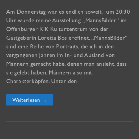
Am Donnerstag war es endlich soweit, um 20:30
Uhr wurde meine Ausstellung „MannsBilder“ im
Offenburger KiK Kulturzentrum von der
Gastgeberin Loretta Bös eröffnet. „MannsBilder“
sind eine Reihe von Portraits, die ich in den
vergangenen Jahren im In- und Ausland von
Männern gemacht habe, denen man ansieht, dass
sie gelebt haben, Männern also mit
Charakterköpfen. Unter den
„MannsBilder“
Weiterlesen →
Vernissage
im
KiK
in
Offenburg