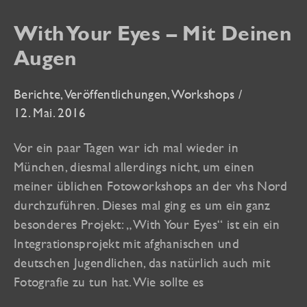
und
eBook
With Your Eyes – Mit Deinen
bei
Amazon!
Augen
Berichte
,
Veröffentlichungen
,
Workshops
/
12. Mai. 2016
Vor ein paar Tagen war ich mal wieder in
München, diesmal allerdings nicht, um einen
meiner üblichen Fotoworkshops an der vhs Nord
durchzuführen. Dieses mal ging es um ein ganz
besonderes Projekt: „With Your Eyes“ ist ein ein
Integrationsprojekt mit afghanischen und
deutschen Jugendlichen, das natürlich auch mit
Fotografie zu tun hat. Wie sollte es