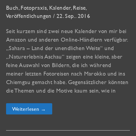
Buch
,
Fotopraxis
,
Kalender
,
Reise
,
Veröffentlichungen
/
22. Sep.. 2016
Seit kurzem sind zwei neue Kalender von mir bei
Amazon und anderen Online-Händlern verfügbar.
„Sahara – Land der unendlichen Weite“ und
„Naturerlebnis Aschau“ zeigen eine kleine, aber
feine Auswahl von Bildern, die ich während
meiner letzten Fotoreisen nach Marokko und ins
Chiemgau gemacht habe. Gegensätzlicher könnten
die Themen und die Motive kaum sein, wie in
Zwei
Weiterlesen →
neue
Kalender,
ein
neues
Buch