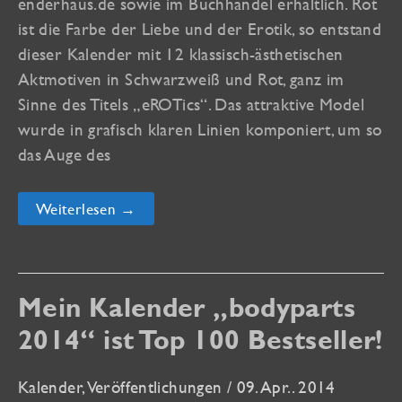
enderhaus.de sowie im Buchhandel erhältlich. Rot
ist die Farbe der Liebe und der Erotik, so entstand
dieser Kalender mit 12 klassisch-ästhetischen
Aktmotiven in Schwarzweiß und Rot, ganz im
Sinne des Titels „eROTics“. Das attraktive Model
wurde in grafisch klaren Linien komponiert, um so
das Auge des
eROTics
Weiterlesen →
2015
Kalender
jetzt
im
Buchhandel
und
Mein Kalender „bodyparts
bei
amazon
2014“ ist Top 100 Bestseller!
&
co.
Kalender
,
Veröffentlichungen
/
09. Apr.. 2014