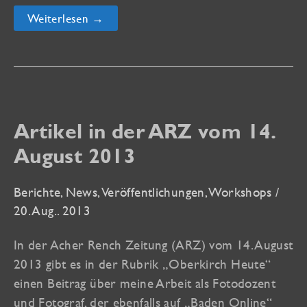
Vernissage
Weiterlesen →
und
Ausstellung:
blue
–
Architekturfotografie
aus
der
Ortenau
Artikel in der ARZ vom 14.
August 2013
Berichte
,
News
,
Veröffentlichungen
,
Workshops
/
20. Aug.. 2013
In der Acher Rench Zeitung (ARZ) vom 14. August
2013 gibt es in der Rubrik „Oberkirch Heute“
einen Beitrag über meine Arbeit als Fotodozent
und Fotograf, der ebenfalls auf „Baden Online“