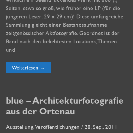
Seiten, etwa so groß, wie früher eine LP (für die
jüngeren Leser: 29 x 29 cm)! Diese umfangreiche
Sammlung gleicht einer Bestandsaufnahme
zeitgenössischer Aktfotografie. Geordnet ist der
Band nach den beliebtesten Locations, Themen
und
EROTICA,
Weiterlesen →
der
neue,
internationale
Bildband
mit
Arbeiten
blue – Architekturfotografie
von
mir!
aus der Ortenau
Ausstellung
,
Veröffentlichungen
/
28. Sep.. 2011