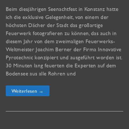
Beim diesjährigen Seenachtfest in Konstanz hatte
ich die exklusive Gelegenheit, von einem der
höchsten Dächer der Stadt das großartige
Feuerwerk fotografieren zu können, das auch in
diesem Jahr von dem zweimaligen Feuerwerks-
Weltmeister Joachim Berner der Firma Innovative
Pyrotechnic konzipiert und ausgeführt worden ist.
30 Minuten lang feuerten die Experten auf dem
Bodensee aus alle Rohren und
Neue
Weiterlesen →
Reise-
Galerie
online:
Seenachtfest
2013
Konstanz