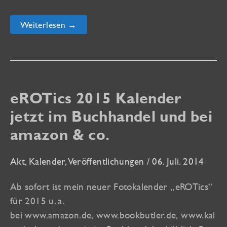
Portfolio
Weiterlesen →
in
spanischer
NUART
REVUE
eROTics 2015 Kalender
jetzt im Buchhandel und bei
amazon & co.
Akt
,
Kalender
,
Veröffentlichungen
/
06. Juli. 2014
Ab sofort ist mein neuer Fotokalender „eROTics“
für 2015 u. a.
bei www.amazon.de, www.bookbutler.de, www.kal