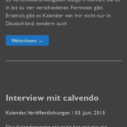
in bis zu vier verschiedenen Formaten gibt.
Erstmals gibt es Kalender von mir nicht nur in
Deutschland, sondern auch
Viele
Weiterlesen →
neue
Kalender
für
die
Kalendersaison
2016
Interview mit calvendo
Kalender
,
Veröffentlichungen
/
03. Juni. 2015
Der Kalenderverlag calvendo hat mit mir ein