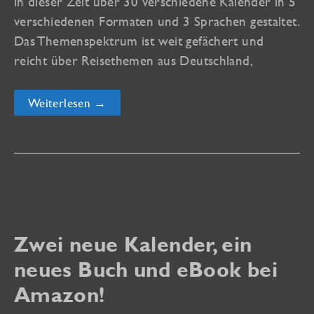
in dieser Zeit über 30 verschiedene Kalender in 5
verschiedenen Formaten und 3 Sprachen gestaltet.
Das Themenspektrum ist weit gefächert und
reicht über Reisethemen aus Deutschland,
Weihnachtszeit
Weiterlesen →
–
Kalenderzeit
Zwei neue Kalender, ein
neues Buch und eBook bei
Amazon!