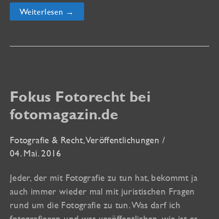
With
Weiterlesen →
Your
Eyes
–
Mit
Deinen
Augen
Fokus Fotorecht bei
fotomagazin.de
Fotografie & Recht
,
Veröffentlichungen
/
04. Mai. 2016
Jeder, der mit Fotografie zu tun hat, bekommt ja
auch immer wieder mal mit juristischen Fragen
rund um die Fotografie zu tun. Was darf ich
fotografieren und was veröffentlichen, wie ist es