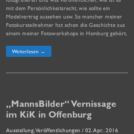
mit dem Persönlichkeitsrecht, wie sollte ein
Modelvertrag aussehen usw. So mancher meiner
Fotokursteilnehmer hat schon die Geschichte aus
einem meiner Fotoworkshops in Hamburg gehört,
Fokus
Weiterlesen →
Fotorecht
bei
fotomagazin.de
„MannsBilder“ Vernissage
im KiK in Offenburg
Ausstellung
,
Veröffentlichungen
/
02. Apr.. 2016