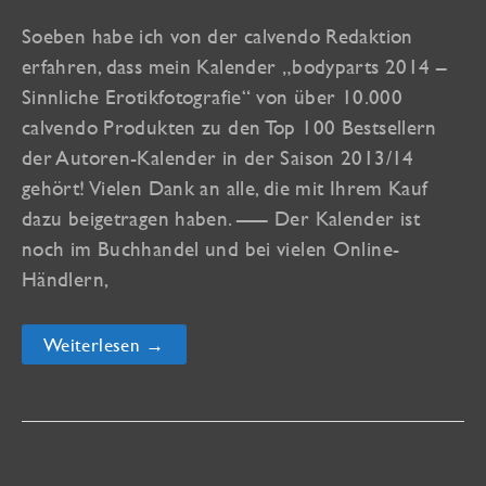
Soeben habe ich von der calvendo Redaktion
erfahren, dass mein Kalender „bodyparts 2014 –
Sinnliche Erotikfotografie“ von über 10.000
calvendo Produkten zu den Top 100 Bestsellern
der Autoren-Kalender in der Saison 2013/14
gehört! Vielen Dank an alle, die mit Ihrem Kauf
dazu beigetragen haben. —– Der Kalender ist
noch im Buchhandel und bei vielen Online-
Händlern,
Mein
Weiterlesen →
Kalender
„bodyparts
2014“
ist
Top
100
Bestseller!