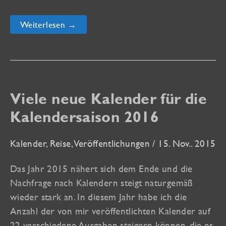
Neuer
Weiterlesen →
Lesestoff
für
Fotografen!
Viele neue Kalender für die
Kalendersaison 2016
Kalender
,
Reise
,
Veröffentlichungen
/
15. Nov.. 2015
Das Jahr 2015 nähert sich dem Ende und die
Nachfrage nach Kalendern steigt naturgemäß
wieder stark an. In diesem Jahr habe ich die
Anzahl der von mir veröffentlichten Kalender auf
22 verschiedene Ausgaben steigern können, die es