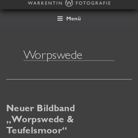
Zum
Inhalt
springen
Menü
Worpswede
Neuer Bildband
„Worpswede &
Teufelsmoor“