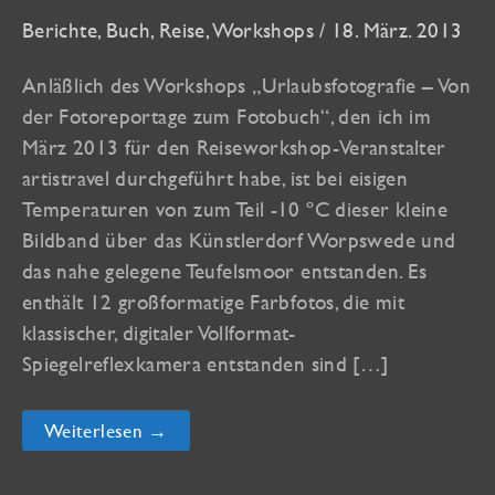
Berichte
,
Buch
,
Reise
,
Workshops
/
18. März. 2013
Anläßlich des Workshops „Urlaubsfotografie – Von
der Fotoreportage zum Fotobuch“, den ich im
März 2013 für den Reiseworkshop-Veranstalter
artistravel durchgeführt habe, ist bei eisigen
Temperaturen von zum Teil -10 ºC dieser kleine
Bildband über das Künstlerdorf Worpswede und
das nahe gelegene Teufelsmoor entstanden. Es
enthält 12 großformatige Farbfotos, die mit
klassischer, digitaler Vollformat-
Spiegelreflexkamera entstanden sind […]
Neuer
Weiterlesen →
Bildband
„Worpswede
&