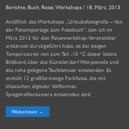
Berichte
,
Buch
,
Reise
,
Workshops
/
18. März. 2013
Anläßlich des Workshops „Urlaubsfotografie – Von
der Fotoreportage zum Fotobuch“, den ich im
März 2013 für den Reiseworkshop-Veranstalter
artistravel durchgeführt habe, ist bei eisigen
Temperaturen von zum Teil -10 ºC dieser kleine
Bildband über das Künstlerdorf Worpswede und
das nahe gelegene Teufelsmoor entstanden. Es
enthält 12 großformatige Farbfotos, die mit
klassischer, digitaler Vollformat-
Spiegelreflexkamera entstanden sind
Neuer
Weiterlesen →
Bildband
„Worpswede
&