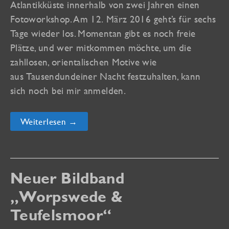
Atlantikküste innerhalb von zwei Jahren einen
Fotoworkshop. Am 12. März 2016 geht’s für sechs
Tage wieder los. Momentan gibt es noch freie
Plätze, und wer mitkommen möchte, um die
zahllosen, orientalischen Motive wie
aus Tausendundeiner Nacht festzuhalten, kann
sich noch bei mir anmelden.
Im
Weiterlesen →
März
gibt’s
wieder
einen
Fotoworkshop
in
Neuer Bildband
Marrakesch
„Worpswede &
Teufelsmoor“