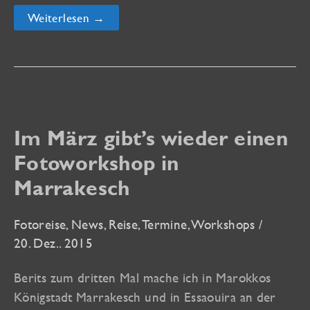
Freie
Weiterlesen →
Plätze
auf
Rügen
und
bei
boesner-
Kursen
Im März gibt’s wieder einen
Fotoworkshop in
Marrakesch
Fotoreise
,
News
,
Reise
,
Termine
,
Workshops
/
20. Dez.. 2015
Berits zum dritten Mal mache ich in Marokkos
Königstadt Marrakesch und in Essaouira an der