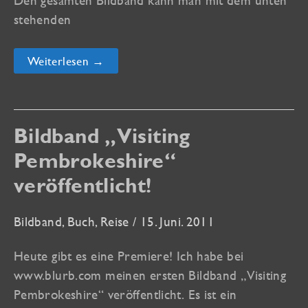
stehenden
Bildband
Weiterlesen →
„Lanzarote
–
Insel
zwischen
Feuer
und
Bildband „Visiting
Wasser“
veröffentlicht!
Pembrokeshire“
veröffentlicht!
Bildband
,
Buch
,
Reise
/
15. Juni. 2011
Heute gibt es eine Premiere! Ich habe bei
www.blurb.com meinen ersten Bildband „Visiting
Pembrokeshire“ veröffentlicht. Es ist ein