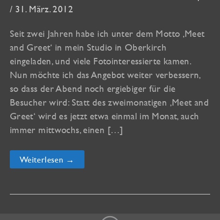
/
31. März. 2012
Seit zwei Jahren habe ich unter dem Motto ‚Meet
and Greet‘ in mein Studio in Oberkirch
eingeladen, und viele Fotointeressierte kamen.
Nun möchte ich das Angebot weiter verbessern,
so dass der Abend noch ergiebiger für die
Besucher wird: Statt des zweimonatigen ‚Meet and
Greet‘ wird es jetzt etwa einmal im Monat, auch
immer mittwochs, einen […]
Aus
Weiterlesen →
“Meet
and
Greet”
wird
“Feierabend-
Workshop”