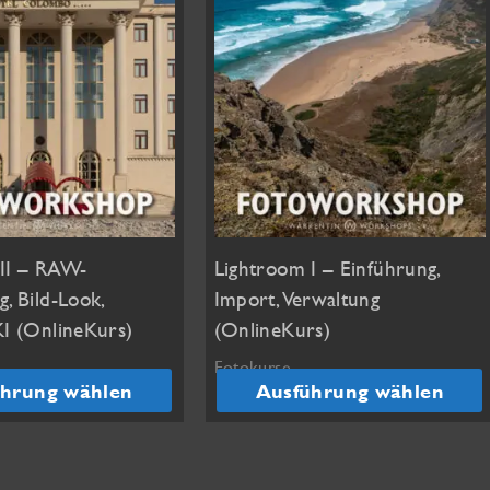
II – RAW-
Lightroom I – Einführung,
, Bild-Look,
Import, Verwaltung
KI (OnlineKurs)
(OnlineKurs)
Fotokurse
hrung wählen
Ausführung wählen
112,00
€
Dieses
Produkt