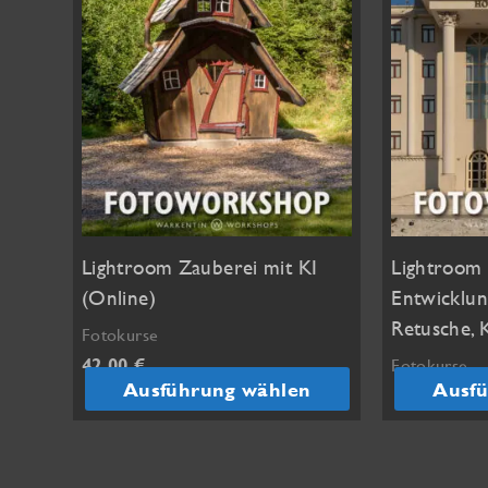
Lightroom Zauberei mit KI
Lightroom 
(Online)
Entwicklung
Retusche, 
Fotokurse
42,00
€
Fotokurse
Ausführung wählen
Ausfü
124,00
€
Dieses
Produkt
Dieses
weist
Produkt