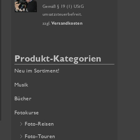
a
k
s
Gemäß § 19 (1) UStG
t
p
umsatzsteuerbefreit.
c
u
r
zzgl.
Versandkosten
h
e
ü
:
l
n
l
g
e
l
Produkt-Kategorien
r
i
Neu im Sortiment!
P
c
r
h
Musik
e
e
i
r
Bücher
s
P
Fotokurse
i
r
s
e
Foto-Reisen
t
i
Foto-Touren
:
s