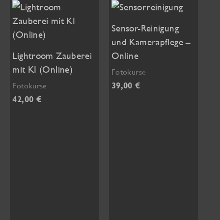
werden
Sensor-Reinigung
und Kamerapflege –
Lightroom Zauberei
Online
mit KI (Online)
Fotokurse
39,00
€
Fotokurse
42,00
€
Dieses
Dieses
Produkt
Produkt
weist
weist
mehrere
mehrere
Varianten
Varianten
auf.
auf.
Die
Die
Optionen
Optionen
können