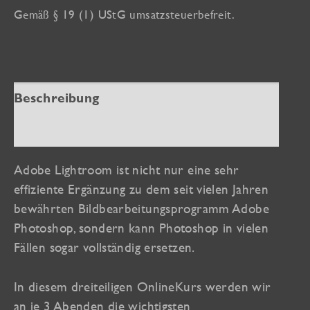
Gemäß § 19 (1) UStG umsatzsteuerbefreit.
-
RAW-
Entwicklung,
Bild-
Look,
Beschreibung
Retusche,
Zusätzliche Informationen
KI
(OnlineKurs)
Adobe Lightroom ist nicht nur eine sehr
Menge
effiziente Ergänzung zu dem seit vielen Jahren
bewährten Bildbearbeitungsprogramm Adobe
Photoshop, sondern kann Photoshop in vielen
Fällen sogar vollständig ersetzen.
In diesem dreiteiligen OnlineKurs werden wir
an je 3 Abenden die wichtigsten