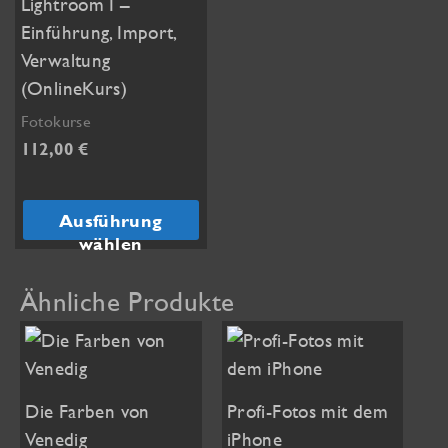
Lightroom I –
Einführung, Import,
Verwaltung
(OnlineKurs)
Fotokurse
112,00
€
Dieses
Produkt
Ausführung
weist
wählen
mehrere
Varianten
Ähnliche Produkte
auf.
Die
Optionen
können
Die Farben von
Profi-Fotos mit dem
auf
Venedig
iPhone