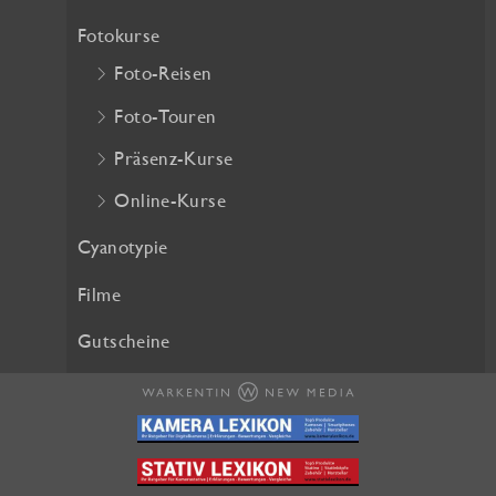
h
e
Fotokurse
e
i
Foto-Reisen
r
s
P
i
Foto-Touren
r
s
Präsenz-Kurse
e
t
i
:
Online-Kurse
s
2
w
5
Cyanotypie
a
,
Filme
r
2
:
0
Gutscheine
2
8
€
,
.
0
0