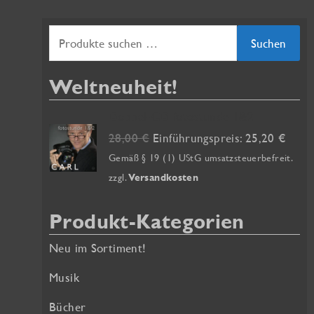
S
Suchen
u
Weltneuheit!
c
h
Doppel-CD fotostunde 1&2
e
U
A
28,00
€
Einführungspreis:
25,20
€
r
k
n
Gemäß § 19 (1) UStG umsatzsteuerbefreit.
s
t
zzgl.
Versandkosten
n
p
u
a
r
e
Produkt-Kategorien
ü
l
c
n
l
Neu im Sortiment!
h
g
e
:
l
r
Musik
i
P
Bücher
c
r