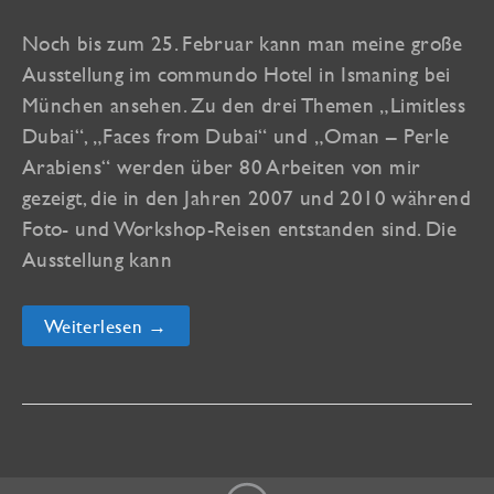
Noch bis zum 25. Februar kann man meine große
Ausstellung im commundo Hotel in Ismaning bei
München ansehen. Zu den drei Themen „Limitless
Dubai“, „Faces from Dubai“ und „Oman – Perle
Arabiens“ werden über 80 Arbeiten von mir
gezeigt, die in den Jahren 2007 und 2010 während
Foto- und Workshop-Reisen entstanden sind. Die
Ausstellung kann
Ausstellung
Weiterlesen →
im
commundo
Hotel
Ismaning