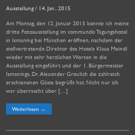
Ausstellung
/
14. Jan.. 2015
Am Montag, den 12. Januar 2015 konnte ich meine
dritte Fotoausstellung im commundo Tagungshotel
in Ismaning bei München eröffnen, nachdem der
stellvertretende Direktor des Hotels Klaus Meindl
wieder mit sehr herzlichen Worten in die
Ausstellung eingeführt und der 1. Bürgermeister
Ismanings, Dr. Alexander Greulich die zahlreich
erschienenen Gäste begrüßt hat. Nicht nur ich
war überrascht über […]
Viele
Weiterlesen →
Gäste,
viel
Erstaunen
bei
„made