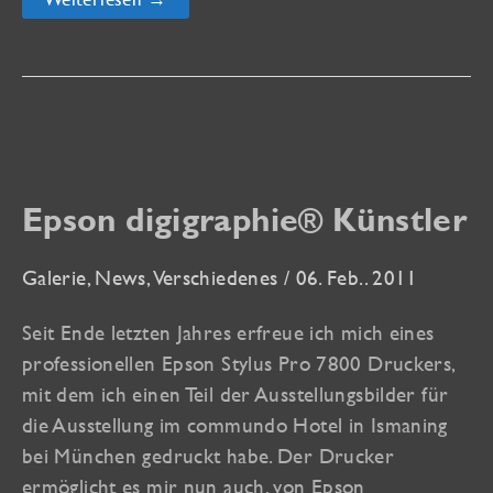
„Made
with
my
eyePhone“
Epson digigraphie® Künstler
Galerie
,
News
,
Verschiedenes
/
06. Feb.. 2011
Seit Ende letzten Jahres erfreue ich mich eines
professionellen Epson Stylus Pro 7800 Druckers,
mit dem ich einen Teil der Ausstellungsbilder für
die Ausstellung im commundo Hotel in Ismaning
bei München gedruckt habe. Der Drucker
ermöglicht es mir nun auch, von Epson