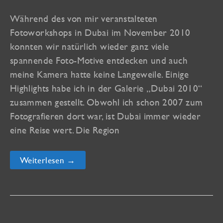
Während des von mir veranstalteten
Fotoworkshops in Dubai im November 2010
konnten wir natürlich wieder ganz viele
spannende Foto-Motive entdecken und auch
meine Kamera hatte keine Langeweile. Einige
Highlights habe ich in der Galerie „Dubai 2010“
zusammen gestellt. Obwohl ich schon 2007 zum
Fotografieren dort war, ist Dubai immer wieder
eine Reise wert. Die Region
Neue
Weiterlesen →
Galerie
„Dubai
2010“
ist
online!