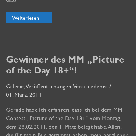
Akt-
Weiterlesen →
Galerie
mit
neuen
Bildern
jetzt
iPad-
kompatibel!
Gewinner des MM „Picture
of the Day 18+“!
Galerie
,
Veröffentlichungen
,
Verschiedenes
/
01. März. 2011
Gerade habe ich erfahren, dass ich bei dem MM
Contest „Picture of the Day 18+“ vom Montag,
dem 28.02.2011, den 1. Platz belegt habe. Allen,
die für mein Bild gestimmt haben, mein herzlicher