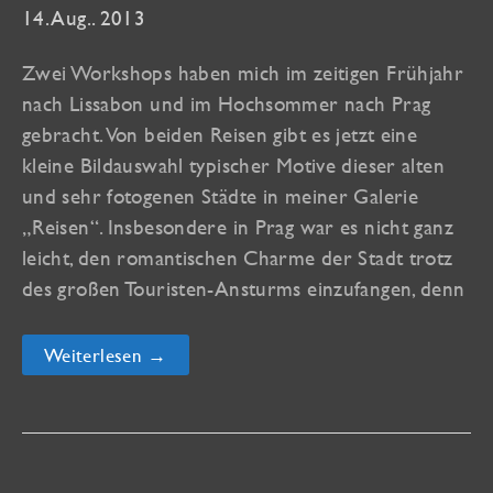
14. Aug.. 2013
Zwei Workshops haben mich im zeitigen Frühjahr
nach Lissabon und im Hochsommer nach Prag
gebracht. Von beiden Reisen gibt es jetzt eine
kleine Bildauswahl typischer Motive dieser alten
und sehr fotogenen Städte in meiner Galerie
„Reisen“. Insbesondere in Prag war es nicht ganz
leicht, den romantischen Charme der Stadt trotz
des großen Touristen-Ansturms einzufangen, denn
Neue
Weiterlesen →
Reise-
Galerien
online:
Lissabon
und
Prag