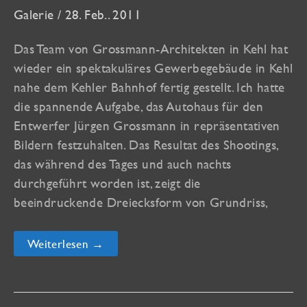
Galerie
/
28. Feb.. 2011
Das Team von Grossmann-Architekten in Kehl hat
wieder ein spektakuläres Gewerbegebäude in Kehl
nahe dem Kehler Bahnhof fertig gestellt. Ich hatte
die spannende Aufgabe, das Autohaus für den
Entwerfer Jürgen Grossmann in repräsentativen
Bildern festzuhalten. Das Resultat des Shootings,
das während des Tages und auch nachts
durchgeführt worden ist, zeigt die
beeindruckende Dreiecksform von Grundriss,
Neues
Weiterlesen →
Kehler
Autohaus
in
der
Galerie