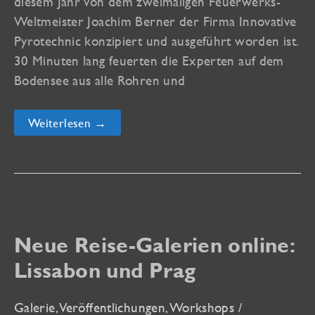
diesem Jahr von dem zweimaligen Feuerwerks-
Weltmeister Joachim Berner der Firma Innovative
Pyrotechnic konzipiert und ausgeführt worden ist.
30 Minuten lang feuerten die Experten auf dem
Bodensee aus alle Rohren und
Neue
Weiterlesen →
Reise-
Galerie
online:
Seenachtfest
2013
Konstanz
Neue Reise-Galerien online:
Lissabon und Prag
Galerie
,
Veröffentlichungen
,
Workshops
/