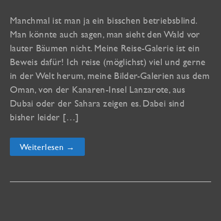
Manchmal ist man ja ein bisschen betriebsblind.
Man könnte auch sagen, man sieht den Wald vor
lauter Bäumen nicht. Meine Reise-Galerie ist ein
Beweis dafür! Ich reise (möglichst) viel und gerne
in der Welt herum, meine Bilder-Galerien aus dem
Oman, von der Kanaren-Insel Lanzarote, aus
Dubai oder der Sahara zeigen es. Dabei sind
bisher leider […]
Drei
Weiterlesen →
neue
Reise-
Galerien
sind
online