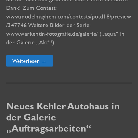
Dank! Zum Contest:
www.modelmayhem.com/contests/potd18/preview
/347746 Weitere Bilder der Serie:
www.warkentin-fotografie.de/galerie/ („aqua“ in
der Galerie „Akt“!)
Gewinner
Weiterlesen →
des
MM
„Picture
of
the
Day
18+“!
Neues Kehler Autohaus in
der Galerie
„Auftragsarbeiten“