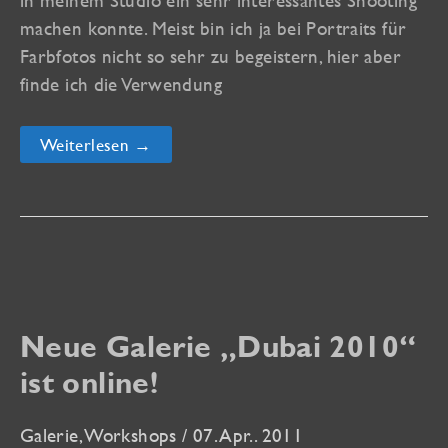
in meinem Studio ein sehr interessantes Shooting
machen konnte. Meist bin ich ja bei Portraits für
Farbfotos nicht so sehr zu begeistern, hier aber
finde ich die Verwendung
Neue
Weiterlesen →
Portrait-
Galerie
„african
beauty“
ist
online!
Neue Galerie „Dubai 2010“
ist online!
Galerie
,
Workshops
/
07. Apr.. 2011