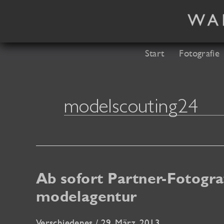
Zum
Inhalt
springen
Start
Fotografie
modelscouting24
Ab sofort Partner-Fotogra
modelagentur
Verschiedenes
/
29. März. 2013