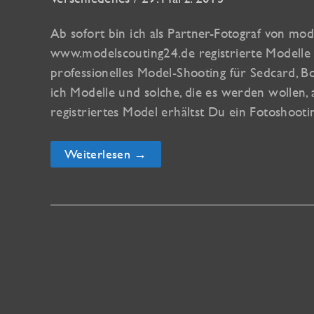
Ab sofort bin ich als Partner-Fotograf von mod
www.modelscouting24.de registrierte Modelle 
professionelles Model-Shooting für Sedcard, 
ich Modelle und solche, die es werden wollen,
registriertes Model erhältst Du ein Fotoshoot
Ab
Weiterlesen →
sofort
Partner-
Fotograf
von
modelscouting24
–
modelagentur