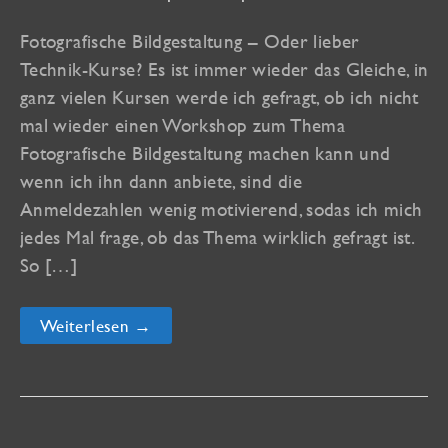
Fotografische Bildgestaltung – Oder lieber
Technik-Kurse? Es ist immer wieder das Gleiche, in
ganz vielen Kursen werde ich gefragt, ob ich nicht
mal wieder einen Workshop zum Thema
Fotografische Bildgestaltung machen kann und
wenn ich ihn dann anbiete, sind die
Anmeldezahlen wenig motivierend, sodas ich mich
jedes Mal frage, ob das Thema wirklich gefragt ist.
So […]
LastMinute-
Weiterlesen →
Kurse
an
der
vhs
Konstanz-
Singen