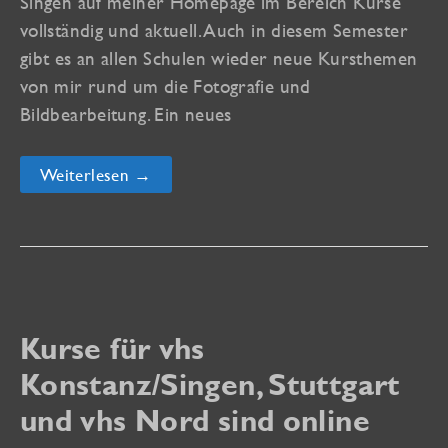
Singen auf meiner Homepage im Bereich Kurse
vollständig und aktuell. Auch in diesem Semester
gibt es an allen Schulen wieder neue Kursthemen
von mir rund um die Fotografie und
Bildbearbeitung. Ein neues
Alle
Weiterlesen →
vhs-
Kurse
für
das
Sommersemester
2014
Kurse für vhs
Konstanz/Singen, Stuttgart
und vhs Nord sind online