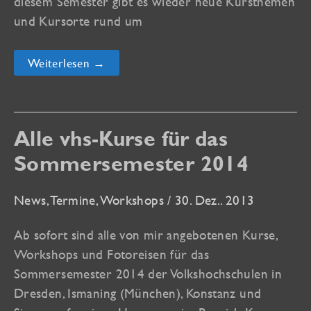
diesem Semester gibt es wieder neue Kursthemen
und Kursorte rund um
vhs
Weiterlesen →
und
artistravel
Kurse
für
das
Sommersemester
Alle vhs-Kurse für das
2015
online
Sommersemester 2014
News
,
Termine
,
Workshops
/
30. Dez.. 2013
Ab sofort sind alle von mir angebotenen Kurse,
Workshops und Fotoreisen für das
Sommersemester 2014 der Volkshochschulen in
Dresden, Ismaning (München), Konstanz und