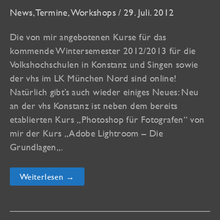
News
,
Termine
,
Workshops
/
29. Juli. 2012
Die von mir angebotenen Kurse für das
kommende Wintersemester 2012/2013 für die
Volkshochschulen in Konstanz und Singen sowie
der vhs im LK München Nord sind online!
Natürlich gibt’s auch wieder einiges Neues: Neu
an der vhs Konstanz ist neben dem bereits
etablierten Kurs „Photoshop für Fotografen“ von
mir der Kurs „Adobe Lightroom – Die
Grundlagen„.
Kurse
Weiterlesen →
für
vhs
Konstanz/Singen,
Stuttgart
und