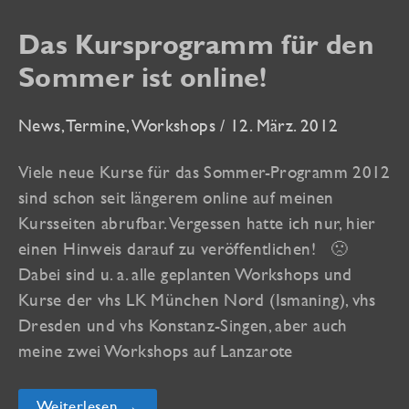
vhs
Nord
Das Kursprogramm für den
sind
online
Sommer ist online!
News
,
Termine
,
Workshops
/
12. März. 2012
Viele neue Kurse für das Sommer-Programm 2012
sind schon seit längerem online auf meinen
Kursseiten abrufbar. Vergessen hatte ich nur, hier
einen Hinweis darauf zu veröffentlichen! 🙁
Dabei sind u. a. alle geplanten Workshops und
Kurse der vhs LK München Nord (Ismaning), vhs
Dresden und vhs Konstanz-Singen, aber auch
meine zwei Workshops auf Lanzarote
Das
Weiterlesen →