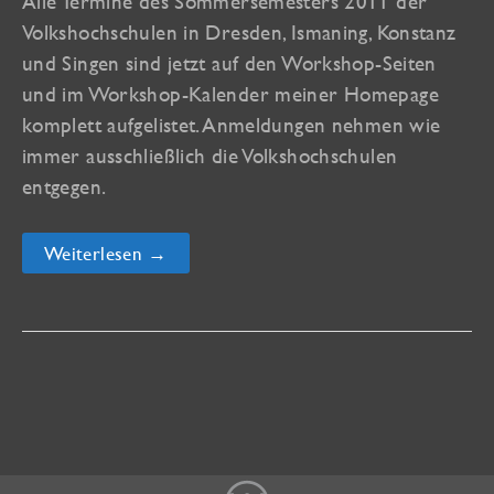
Alle Termine des Sommersemesters 2011 der
Volkshochschulen in Dresden, Ismaning, Konstanz
und Singen sind jetzt auf den Workshop-Seiten
und im Workshop-Kalender meiner Homepage
komplett aufgelistet. Anmeldungen nehmen wie
immer ausschließlich die Volkshochschulen
entgegen.
Neue
Weiterlesen →
vhs
Termine
2011!