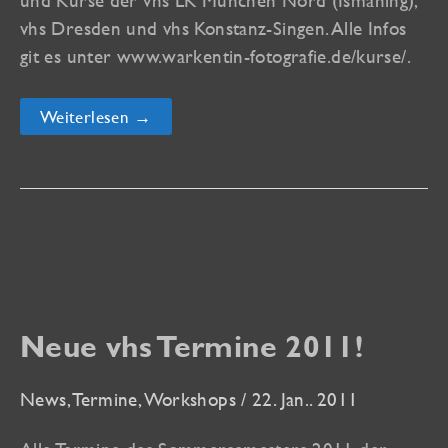
und Kurse der vhs LK München Nord (Ismaning),
vhs Dresden und vhs Konstanz-Singen. Alle Infos
git es unter www.warkentin-fotografie.de/kurse/.
Das
Weiterlesen →
Kursprogramm
für
den
Herbst
ist
online!
Neue vhs Termine 2011!
News
,
Termine
,
Workshops
/
22. Jan.. 2011