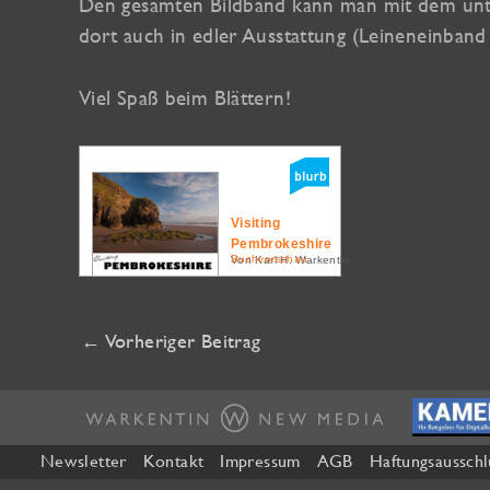
Den gesamten Bildband kann man mit dem unt
dort auch in edler Ausstattung (Leineneinban
Viel Spaß beim Blättern!
Visiting
Pembrokeshire
Buchvorschau
Von Karl H. Warkentin
←
Vorheriger Beitrag
Newsletter
Kontakt
Impressum
AGB
Haftungsausschl