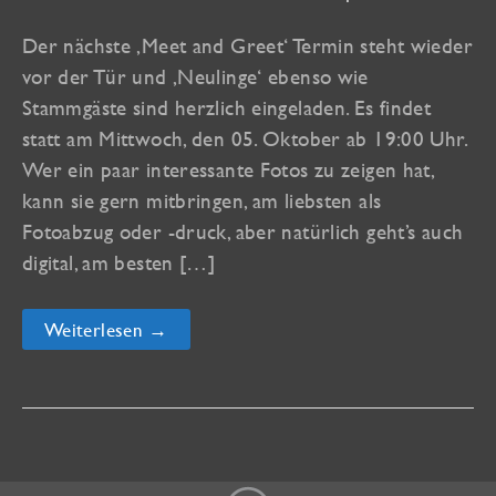
Der nächste ‚Meet and Greet‘ Termin steht wieder
vor der Tür und ‚Neulinge‘ ebenso wie
Stammgäste sind herzlich eingeladen. Es findet
statt am Mittwoch, den 05. Oktober ab 19:00 Uhr.
Wer ein paar interessante Fotos zu zeigen hat,
kann sie gern mitbringen, am liebsten als
Fotoabzug oder -druck, aber natürlich geht’s auch
digital, am besten […]
„Meet
Weiterlesen →
and
Greet“
am
05.
Oktober
in
Oberkirch