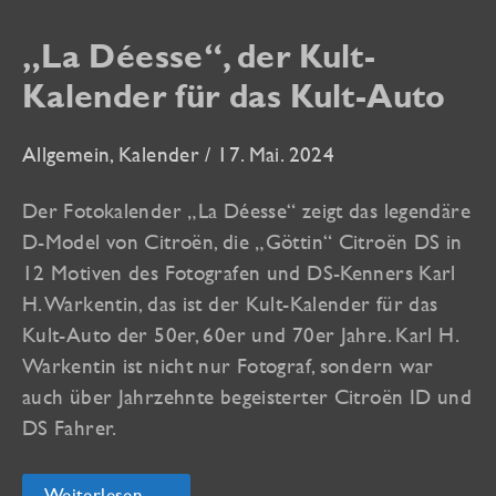
„La Déesse“, der Kult-
Kalender für das Kult-Auto
Allgemein
,
Kalender
/
17. Mai. 2024
Der Fotokalender „La Déesse“ zeigt das legendäre
D-Model von Citroën, die „Göttin“ Citroën DS in
12 Motiven des Fotografen und DS-Kenners Karl
H. Warkentin, das ist der Kult-Kalender für das
Kult-Auto der 50er, 60er und 70er Jahre. Karl H.
Warkentin ist nicht nur Fotograf, sondern war
auch über Jahrzehnte begeisterter Citroën ID und
DS Fahrer.
„La
Weiterlesen →