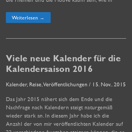
Zwei
Weiterlesen →
neue
Kalender,
ein
neues
Buch
und
eBook
Viele neue Kalender für die
bei
Amazon!
Kalendersaison 2016
Kalender
,
Reise
,
Veröffentlichungen
/
15. Nov.. 2015
Das Jahr 2015 nähert sich dem Ende und die
Nachfrage nach Kalendern steigt naturgemäß
wieder stark an. In diesem Jahr habe ich die
Anzahl der von mir veröffentlichten Kalender auf