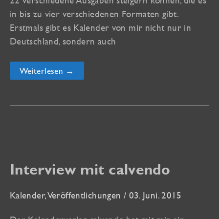
22 verschiedene Ausgaben steigern können, die es
in bis zu vier verschiedenen Formaten gibt.
Erstmals gibt es Kalender von mir nicht nur in
Deutschland, sondern auch
Viele
Weiterlesen →
neue
Kalender
für
die
Kalendersaison
2016
Interview mit calvendo
Kalender
,
Veröffentlichungen
/
03. Juni. 2015