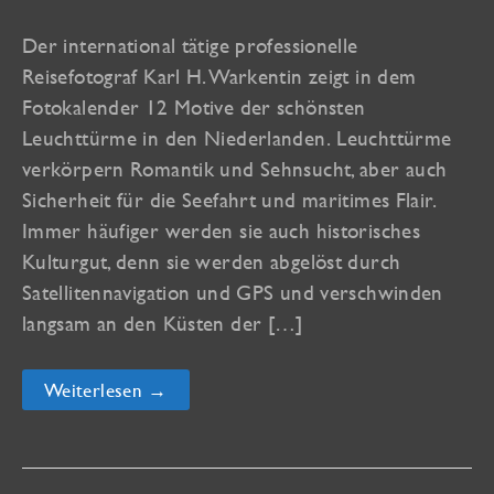
Der international tätige professionelle
Reisefotograf Karl H. Warkentin zeigt in dem
Fotokalender 12 Motive der schönsten
Leuchttürme in den Niederlanden. Leuchttürme
verkörpern Romantik und Sehnsucht, aber auch
Sicherheit für die Seefahrt und maritimes Flair.
Immer häufiger werden sie auch historisches
Kulturgut, denn sie werden abgelöst durch
Satellitennavigation und GPS und verschwinden
langsam an den Küsten der […]
Die
Weiterlesen →
schönsten
Leuchttürme
in
den
Niederlanden