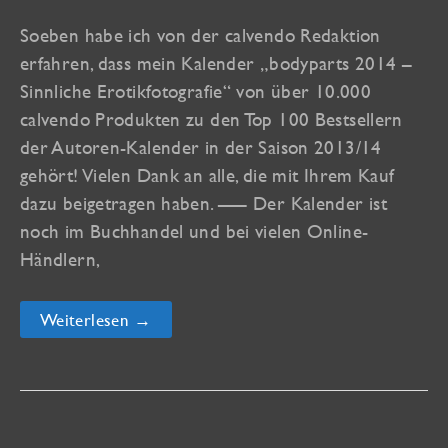
Soeben habe ich von der calvendo Redaktion
erfahren, dass mein Kalender „bodyparts 2014 –
Sinnliche Erotikfotografie“ von über 10.000
calvendo Produkten zu den Top 100 Bestsellern
der Autoren-Kalender in der Saison 2013/14
gehört! Vielen Dank an alle, die mit Ihrem Kauf
dazu beigetragen haben. —– Der Kalender ist
noch im Buchhandel und bei vielen Online-
Händlern,
Mein
Weiterlesen →
Kalender
„bodyparts
2014“
ist
Top
100
Bestseller!