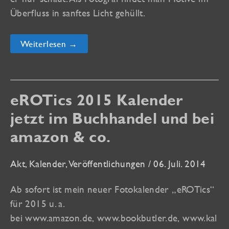
Überfluss in sanftes Licht gehüllt.
MAROKKO
Weiterlesen →
MARITIM
–
Kalender
in
drei
Sprachen
eROTics 2015 Kalender
bei
Amazon
jetzt im Buchhandel und bei
amazon & co.
Akt
,
Kalender
,
Veröffentlichungen
/
06. Juli. 2014
Ab sofort ist mein neuer Fotokalender „eROTics“
für 2015 u. a.
bei www.amazon.de, www.bookbutler.de, www.kal