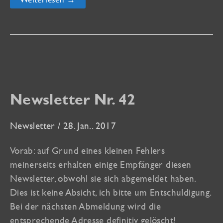
Déesse“,
der
Kult-
Kalender
für
das
Kult-
Auto
Newsletter Nr. 42
Newsletter
/
28. Jan.. 2017
Vorab: auf Grund eines kleinen Fehlers
meinerseits erhalten einige Empfänger diesen
Newsletter, obwohl sie sich abgemeldet haben.
Dies ist keine Absicht, ich bitte um Entschuldigung.
Bei der nächsten Abmeldung wird die
entsprechende Adresse definitiv gelöscht!