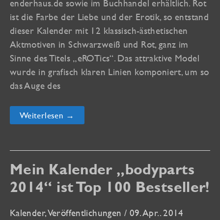
enderhaus.de sowie im Buchhandel erhältlich. Rot
ist die Farbe der Liebe und der Erotik, so entstand
dieser Kalender mit 12 klassisch-ästhetischen
Aktmotiven in Schwarzweiß und Rot, ganz im
Sinne des Titels „eROTics“. Das attraktive Model
wurde in grafisch klaren Linien komponiert, um so
das Auge des
eROTics
Weiterlesen →
2015
Kalender
jetzt
im
Buchhandel
und
Mein Kalender „bodyparts
bei
amazon
2014“ ist Top 100 Bestseller!
&
co.
Kalender
,
Veröffentlichungen
/
09. Apr.. 2014