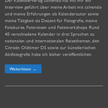
Der Kalenderverlag calvendo hat mit mir ein
Interview geführt über meine Arbeit mit calvendo
und meine Erfahrungen als Kalenderautor sowie
meine Tätigkeit als Dozent für Fotografie, meine
Fotokurse, Fotoreisen und Fotoworkshops. Rund
40 verschiedene Kalender in drei Sprachen zu
nationalen und internationalen Reisethemen, den
Citroën Oldtimer DS sowie zur künstlerischen
Aktfotografie habe ich bisher veröffentlichen
Interview
Weiterlesen →
mit
calvendo