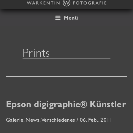
Zum
Inhalt
springen
Menü
Prints
Epson digigraphie® Künstler
Galerie
,
News
,
Verschiedenes
/
06. Feb.. 2011