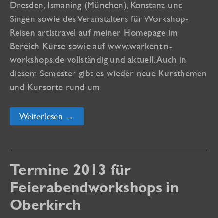
Dresden, Ismaning (München), Konstanz und
Singen sowie des Veranstalters für Workshop-
Reisen artistravel auf meiner Homepage im
Bereich Kurse sowie auf www.warkentin-
workshops.de vollständig und aktuell. Auch in
diesem Semester gibt es wieder neue Kursthemen
und Kursorte rund um
vhs
Weiterlesen →
und
artistravel
Kurse
für
das
Sommersemester
Termine 2013 für
2015
online
Feierabendworkshops in
Oberkirch