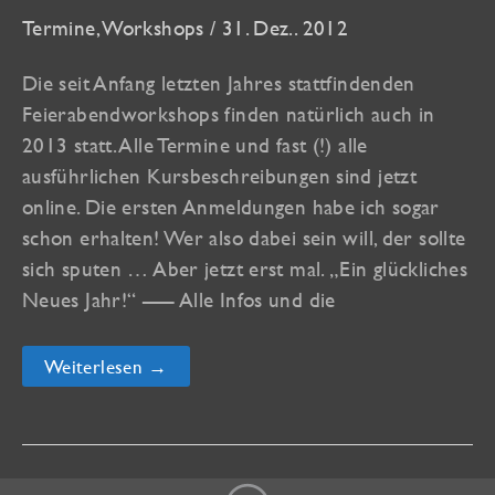
Termine
,
Workshops
/
31. Dez.. 2012
Die seit Anfang letzten Jahres stattfindenden
Feierabendworkshops finden natürlich auch in
2013 statt. Alle Termine und fast (!) alle
ausführlichen Kursbeschreibungen sind jetzt
online. Die ersten Anmeldungen habe ich sogar
schon erhalten! Wer also dabei sein will, der sollte
sich sputen … Aber jetzt erst mal. „Ein glückliches
Neues Jahr!“ —– Alle Infos und die
Termine
Weiterlesen →
2013
für
Feierabendworkshops
in
Oberkirch