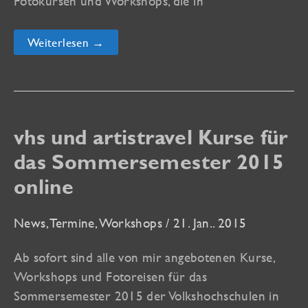
Fotokursen und Workshops, die in
Meine
Weiterlesen →
Fotokurse
in
Oberkirch,
Kehl,
Strasbourg
und
der
vhs und artistravel Kurse für
Ortenau
das Sommersemester 2015
online
News
,
Termine
,
Workshops
/
21. Jan.. 2015
Ab sofort sind alle von mir angebotenen Kurse,
Workshops und Fotoreisen für das
Sommersemester 2015 der Volkshochschulen in