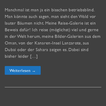
Manchmal ist man ja ein bisschen betriebsblind.
Man könnte auch sagen, man sieht den Wald vor
lauter Bäumen nicht. Meine Reise-Galerie ist ein
Beweis dafür! Ich reise (möglichst) viel und gerne
in der Welt herum, meine Bilder-Galerien aus dem
Oman, von der Kanaren-Insel Lanzarote, aus
Dubai oder der Sahara zeigen es. Dabei sind
bisher leider […]
Drei
Weiterlesen →
neue
Reise-
Galerien
sind
online