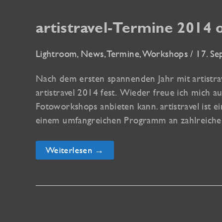
artistravel-Termine 2014 o
Lightroom
,
News
,
Termine
,
Workshops
/
17. Se
Nach dem ersten spannenden Jahr mit artistrav
artistravel 2014 fest. Wieder freue ich mich a
Fotoworkshops anbieten kann. artistravel ist e
einem umfangreichen Programm an zahlreichen
artistravel-
Weiterlesen →
Termine
2014
online!