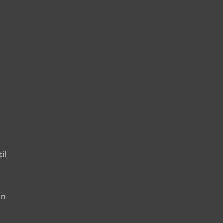
il
rn