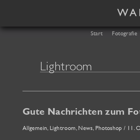
Zum
Inhalt
springen
Start
Fotografie
Lightroom
Gute Nachrichten zum Fo
Allgemein
,
Lightroom
,
News
,
Photoshop
/
11. O