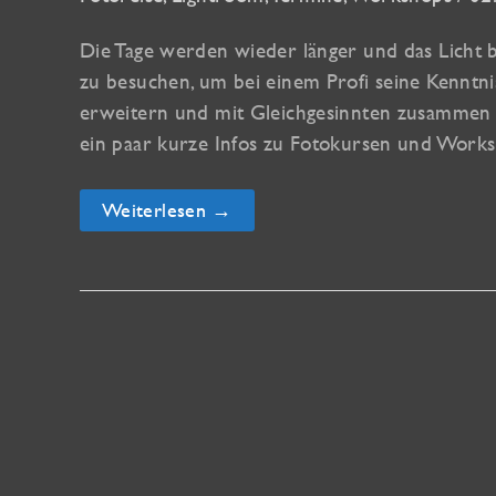
Die Tage werden wieder länger und das Licht b
zu besuchen, um bei einem Profi seine Kenntn
erweitern und mit Gleichgesinnten zusammen
ein paar kurze Infos zu Fotokursen und Worksh
Meine
Weiterlesen →
Fotokurse
in
Oberkirch,
Kehl,
Strasbourg
und
der
Ortenau