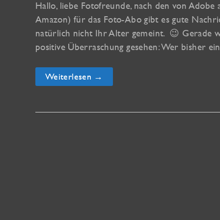
Hallo, liebe Fotofreunde, nach den von Adobe
Amazon) für das Foto-Abo gibt es gute Nachri
natürlich nicht Ihr Alter gemeint. 😉 Gerade 
positive Überraschung gesehen: Wer bisher ei
Gute
Weiterlesen →
Nachrichten
zum
Foto-
Abo
von
Adobe