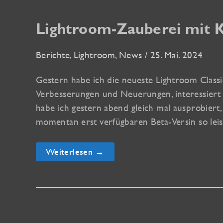
Lightroom-Zauberei mit K
Berichte
,
Lightroom
,
News
/
25. Mai. 2024
Gestern habe ich die neueste Lightroom Classic V
Verbesserungen und Neuerungen, interessiert h
habe ich gestern abend gleich mal ausprobiert,
momentan erst verfügbaren Beta-Versin so leis
Lightroom-
Weiterlesen →
Zauberei
mit
KI