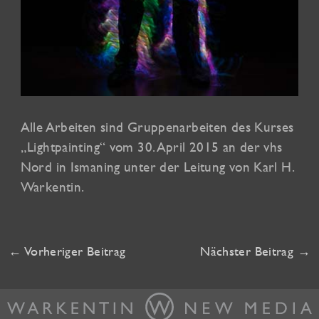
Alle Arbeiten sind Gruppenarbeiten des Kurses
„Lightpainting“ vom 30. April 2015 an der vhs
Nord in Ismaning unter der Leitung von Karl H.
Warkentin.
←
Vorheriger Beitrag
Nächster Beitrag
→