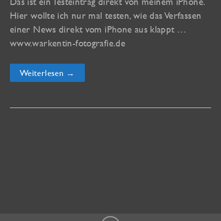
Das ist ein Testeintrag direkt von meinem iPhone.
Hier wollte ich nur mal testen, wie das Verfassen
einer News direkt vom iPhone aus klappt …
www.warkentin-fotografie.de
Eintrag
Weiterlesen →
vom
iPhone