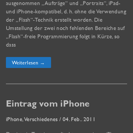
ausgenommen „Aufträge“ und „Portraits“, iPad-
und iPhone-kompatibel, d. h. ohne die Verwendung
der „Flash“-Technik erstellt worden. Die
Umstellung der zwei noch fehlenden Bereiche auf
„Flash“-freie Programmierung folgt in Kürze, so
dass
Akt-
Weiterlesen →
Galerie
mit
neuen
Bildern
jetzt
iPad-
kompatibel!
Eintrag vom iPhone
iPhone
,
Verschiedenes
/
04. Feb.. 2011