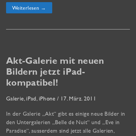
Mit
Weiterlesen →
Nikon
beim
Dubai-
Workshop
2014
Akt-Galerie mit neuen
Bildern jetzt iPad-
kompatibel!
Galerie
,
iPad
,
iPhone
/
17. März. 2011
In der Galerie „Akt“ gibt es einige neue Bilder in
den Untergalerien „Belle de Nuit“ und „Eve in
Paradise“, ausserdem sind jetzt alle Galerien,