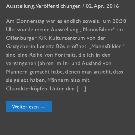
Ausstellung
,
Veröffentlichungen
/
02. Apr.. 2016
Am Donnerstag war es endlich soweit, um 20:30
Uhr wurde meine Ausstellung „MannsBilder“ im
Offenburger KiK Kulturzentrum von der
Gastgeberin Loretta Bös eröffnet. „MannsBilder“
sind eine Reihe von Portraits, die ich in den
vergangenen Jahren im In- und Ausland von
Männern gemacht habe, denen man ansieht, dass
sie gelebt haben, Männern also mit
Charakterköpfen. Unter den […]
„MannsBilder“
Weiterlesen →
Vernissage
im
KiK
in
Offenburg