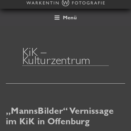
Zum
Inhalt
springen
Menü
KiK –
Kulturzentrum
„MannsBilder“ Vernissage
im KiK in Offenburg