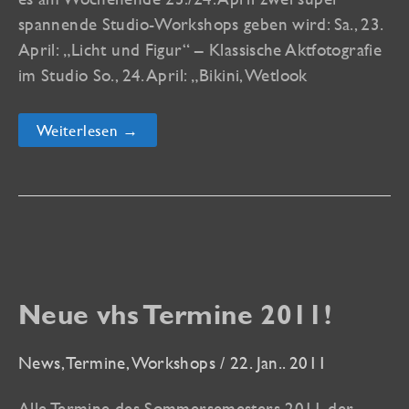
spannende Studio-Workshops geben wird: Sa., 23.
April: „Licht und Figur“ – Klassische Aktfotografie
im Studio So., 24. April: „Bikini, Wetlook
Neue
Weiterlesen →
Glamour-
und
Akt-
Workshops
in
Konstanz
Neue vhs Termine 2011!
News
,
Termine
,
Workshops
/
22. Jan.. 2011
Alle Termine des Sommersemesters 2011 der