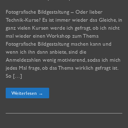
Fotografische Bildgestaltung – Oder lieber
Technik-Kurse? Es ist immer wieder das Gleiche, in
ganz vielen Kursen werde ich gefragt, ob ich nicht
mal wieder einen Workshop zum Thema
Fotografische Bildgestaltung machen kann und
wenn ich ihn dann anbiete, sind die
Anmeldezahlen wenig motivierend, sodas ich mich
jedes Mal frage, ob das Thema wirklich gefragt ist.
So […]
LastMinute-
Weiterlesen →
Kurse
an
der
vhs
Konstanz-
Singen