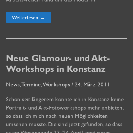
Fotoworkshops
Weiterlesen →
in
Konstanz
mit
Danika
Flores
und
Karl
Neue Glamour- und Akt-
H.
Warkentin
Workshops in Konstanz
News
,
Termine
,
Workshops
/
24. März. 2011
Schon seit längerem konnte ich in Konstanz keine
Portrait- und Akt-Fotoworkshops mehr anbieten,
so dass ich mich nach neuen Möglichkeiten
umsehen musste. Die sind jetzt gefunden, so dass
es am Wochenende 23./24. April zwei super