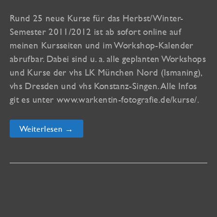
Rund 25 neue Kurse für das Herbst/Winter-
Semester 2011/2012 ist ab sofort online auf
meinen Kursseiten und im Workshop-Kalender
abrufbar. Dabei sind u. a. alle geplanten Workshops
und Kurse der vhs LK München Nord (Ismaning),
vhs Dresden und vhs Konstanz-Singen. Alle Infos
git es unter www.warkentin-fotografie.de/kurse/.
Das
Weiterlesen →
Kursprogramm
für
den
Herbst
ist
online!