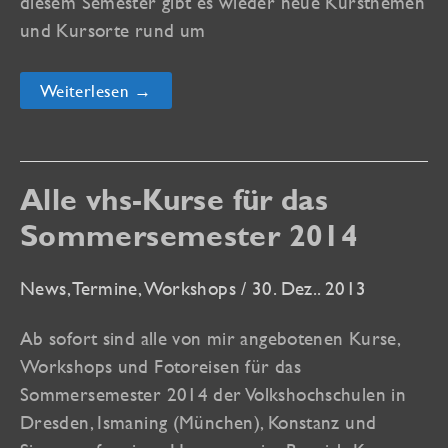
diesem Semester gibt es wieder neue Kursthemen
und Kursorte rund um
vhs
Weiterlesen →
und
artistravel
Kurse
für
das
Sommersemester
Alle vhs-Kurse für das
2015
online
Sommersemester 2014
News
,
Termine
,
Workshops
/
30. Dez.. 2013
Ab sofort sind alle von mir angebotenen Kurse,
Workshops und Fotoreisen für das
Sommersemester 2014 der Volkshochschulen in
Dresden, Ismaning (München), Konstanz und