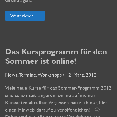
Kurse
Weiterlesen →
für
vhs
Konstanz/Singen,
Stuttgart
und
vhs
Nord
Das Kursprogramm für den
sind
online
Sommer ist online!
News
,
Termine
,
Workshops
/
12. März. 2012
Viele neue Kurse für das Sommer-Programm 2012
sind schon seit längerem online auf meinen
Kursseiten abrufbar. Vergessen hatte ich nur, hier
einen Hinweis darauf zu veröffentlichen! 🙁