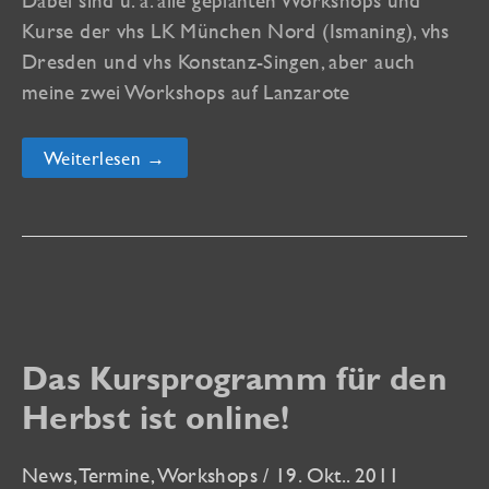
Dabei sind u. a. alle geplanten Workshops und
Kurse der vhs LK München Nord (Ismaning), vhs
Dresden und vhs Konstanz-Singen, aber auch
meine zwei Workshops auf Lanzarote
Das
Weiterlesen →
Kursprogramm
für
den
Sommer
ist
online!
Das Kursprogramm für den
Herbst ist online!
News
,
Termine
,
Workshops
/
19. Okt.. 2011