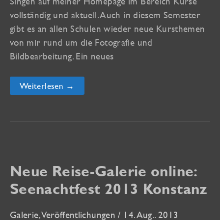
Singen auf meiner Homepage im Bereich Kurse
vollständig und aktuell. Auch in diesem Semester
gibt es an allen Schulen wieder neue Kursthemen
von mir rund um die Fotografie und
Bildbearbeitung. Ein neues
Alle
Weiterlesen →
vhs-
Kurse
für
das
Sommersemester
2014
Neue Reise-Galerie online:
Seenachtfest 2013 Konstanz
Galerie
,
Veröffentlichungen
/
14. Aug.. 2013