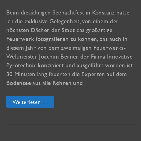
Beim diesjährigen Seenachtfest in Konstanz hatte
ich die exklusive Gelegenheit, von einem der
höchsten Dächer der Stadt das großartige
Feuerwerk fotografieren zu können, das auch in
diesem Jahr von dem zweimaligen Feuerwerks-
Weltmeister Joachim Berner der Firma Innovative
Pyrotechnic konzipiert und ausgeführt worden ist.
30 Minuten lang feuerten die Experten auf dem
Bodensee aus alle Rohren und
Neue
Weiterlesen →
Reise-
Galerie
online:
Seenachtfest
2013
Konstanz